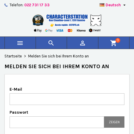

Telefon:
022 731 17 33
Deutsch
×
×
×
×
Auf meine Wunschliste
((modalTitle))
Wunschliste erstellen
Anmelden
add_circle_outline
Create new list
((confirmMessage))
Sie müssen angemeldet sein, um Artikel Ihrer
Name der Wunschliste
Wunschliste hinzufügen zu können.
0



shopping_cart
((cancelText))
((modalDeleteText))
Abbrechen
Anmelden
Startseite
Melden Sie sich bei Ihrem Konto an
Abbrechen
Wunschliste erstellen
MELDEN SIE SICH BEI IHREM KONTO AN
E-Mail
Passwort
ZEIGEN