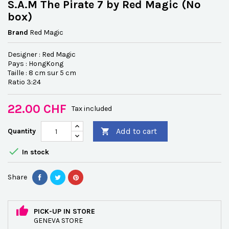
S.A.M The Pirate 7 by Red Magic (No
box)
Brand
Red Magic
Designer : Red Magic
Pays : HongKong
Taille : 8 cm sur 5 cm
Ratio 3:24
22.00 CHF
Tax included
Add to cart
Quantity


In stock
Share
PICK-UP IN STORE
GENEVA STORE