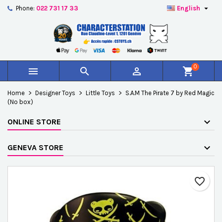

Phone:
022 731 17 33
English
×
×
×
Add to wishlist
Create wishlist
Sign in
add_circle_outline
Créer une nouvelle liste
You need to be logged in to save products in your
Wishlist name
wishlist.
0



shopping_cart
Cancel
Sign in
Home
Designer Toys
Little Toys
S.A.M The Pirate 7 by Red Magic
Cancel
Create wishlist
(No box)
ONLINE STORE
GENEVA STORE
favorite_border