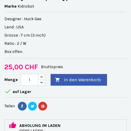
Marke
Kidrobot
Designer : Huck Gee
Land : USA
Grösse : 7 cm (3 inch)
Ratio : 2 / 16
Box offen.
25,00 CHF
Bruttopreis
In den Warenkorb
Menge


auf Lager
Teilen
ABHOLUNG IM LADEN
GENF LADEN