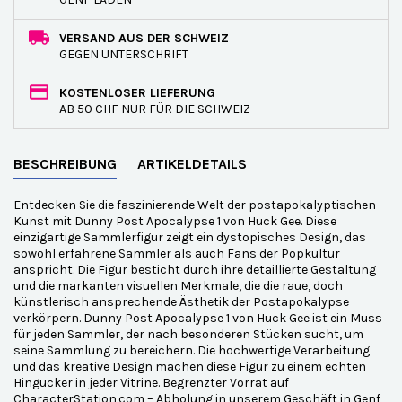
VERSAND AUS DER SCHWEIZ
GEGEN UNTERSCHRIFT
KOSTENLOSER LIEFERUNG
AB 50 CHF NUR FÜR DIE SCHWEIZ
BESCHREIBUNG
ARTIKELDETAILS
Entdecken Sie die faszinierende Welt der postapokalyptischen
Kunst mit Dunny Post Apocalypse 1 von Huck Gee. Diese
einzigartige Sammlerfigur zeigt ein dystopisches Design, das
sowohl erfahrene Sammler als auch Fans der Popkultur
anspricht. Die Figur besticht durch ihre detaillierte Gestaltung
und die markanten visuellen Merkmale, die die raue, doch
künstlerisch ansprechende Ästhetik der Postapokalypse
verkörpern. Dunny Post Apocalypse 1 von Huck Gee ist ein Muss
für jeden Sammler, der nach besonderen Stücken sucht, um
seine Sammlung zu bereichern. Die hochwertige Verarbeitung
und das kreative Design machen diese Figur zu einem echten
Hingucker in jeder Vitrine. Begrenzter Vorrat auf
CharacterStation.com – Abholung in unserem Geschäft in Genf