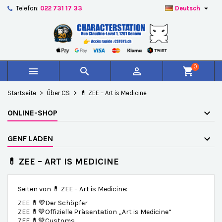

Telefon:
022 731 17 33
Deutsch
×
×
×
×
Auf meine Wunschliste
((modalTitle))
Wunschliste erstellen
Anmelden
add_circle_outline
Create new list
((confirmMessage))
Sie müssen angemeldet sein, um Artikel Ihrer
Name der Wunschliste
Wunschliste hinzufügen zu können.
0



shopping_cart
((cancelText))
((modalDeleteText))
Abbrechen
Anmelden
Startseite
Über CS
💊 ZEE – Art is Medicine
Abbrechen
Wunschliste erstellen
ONLINE-SHOP
GENF LADEN
💊 ZEE – ART IS MEDICINE
Seiten von 💊 ZEE – Art is Medicine:
ZEE 💊💜Der Schöpfer
ZEE 💊💙Offizielle Präsentation „Art is Medicine“
ZEE 💊💚Customs