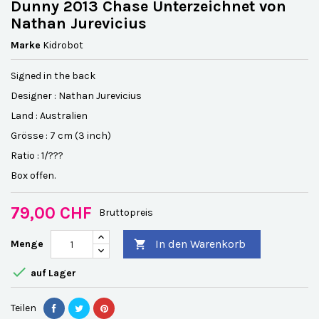
Dunny 2013 Chase Unterzeichnet von
Nathan Jurevicius
Marke
Kidrobot
Signed in the back
Designer : Nathan Jurevicius
Land : Australien
Grösse : 7 cm (3 inch)
Ratio : 1/???
Box offen.
79,00 CHF
Bruttopreis
In den Warenkorb
Menge


auf Lager
Teilen