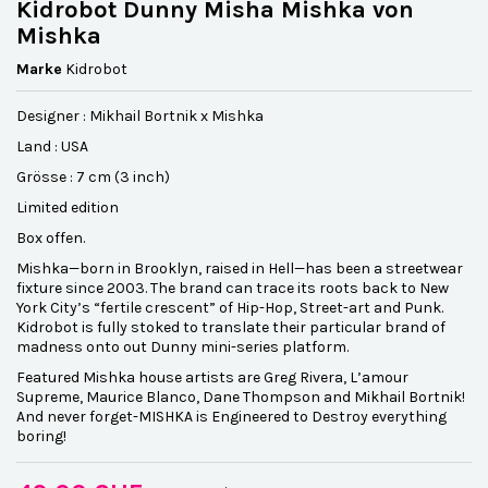
Kidrobot Dunny Misha Mishka von
Mishka
Marke
Kidrobot
Designer : Mikhail Bortnik x Mishka
Land : USA
Grösse : 7 cm (3 inch)
Limited edition
Box offen.
Mishka—born in Brooklyn, raised in Hell—has been a streetwear
fixture since 2003. The brand can trace its roots back to New
York City’s “fertile crescent” of Hip-Hop, Street-art and Punk.
Kidrobot is fully stoked to translate their particular brand of
madness onto out Dunny mini-series platform.
Featured Mishka house artists are Greg Rivera, L’amour
Supreme, Maurice Blanco, Dane Thompson and Mikhail Bortnik!
And never forget-MISHKA is Engineered to Destroy everything
boring!