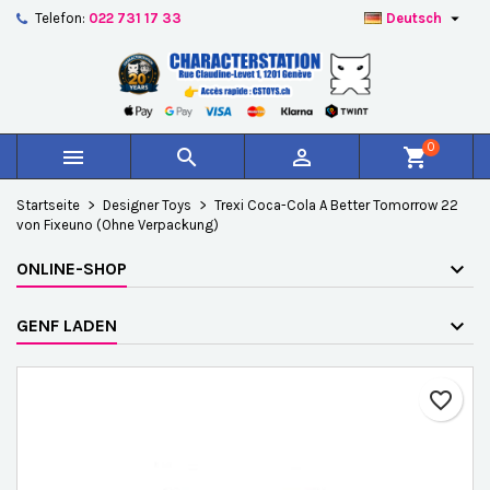

Telefon:
022 731 17 33
Deutsch
×
×
×
Auf meine Wunschliste
Wunschliste erstellen
Anmelden
add_circle_outline
Create new list
Sie müssen angemeldet sein, um Artikel Ihrer
Name der Wunschliste
Wunschliste hinzufügen zu können.
0



shopping_cart
Abbrechen
Anmelden
Startseite
Designer Toys
Trexi Coca-Cola A Better Tomorrow 22
Abbrechen
Wunschliste erstellen
von Fixeuno (Ohne Verpackung)
ONLINE-SHOP
GENF LADEN
favorite_border