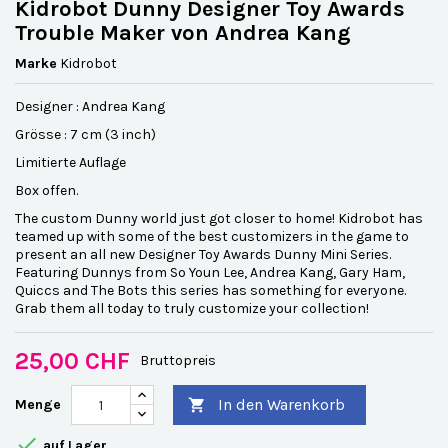
Kidrobot Dunny Designer Toy Awards
Trouble Maker von Andrea Kang
Marke
Kidrobot
Designer : Andrea Kang
Grösse : 7 cm (3 inch)
Limitierte Auflage
Box offen.
The custom Dunny world just got closer to home! Kidrobot has
teamed up with some of the best customizers in the game to
present an all new Designer Toy Awards Dunny Mini Series.
Featuring Dunnys from So Youn Lee, Andrea Kang, Gary Ham,
Quiccs and The Bots this series has something for everyone.
Grab them all today to truly customize your collection!
25,00 CHF
Bruttopreis
In den Warenkorb
Menge


auf Lager