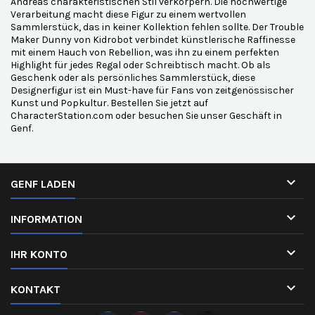
Andreas charakteristischen Stil verkörpern. Die hochwertige
Verarbeitung macht diese Figur zu einem wertvollen
Sammlerstück, das in keiner Kollektion fehlen sollte. Der Trouble
Maker Dunny von Kidrobot verbindet künstlerische Raffinesse
mit einem Hauch von Rebellion, was ihn zu einem perfekten
Highlight für jedes Regal oder Schreibtisch macht. Ob als
Geschenk oder als persönliches Sammlerstück, diese
Designerfigur ist ein Must-have für Fans von zeitgenössischer
Kunst und Popkultur. Bestellen Sie jetzt auf
CharacterStation.com oder besuchen Sie unser Geschäft in
Genf.

GENF LADEN

INFORMATION

IHR KONTO

KONTAKT