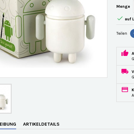
Menge

auf 
Teilen
G
A
EIBUNG
ARTIKELDETAILS