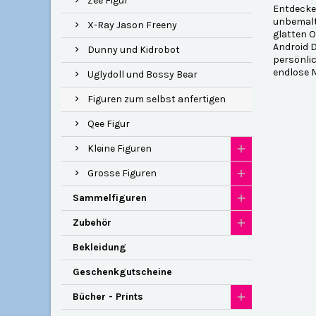
Zee Figur
Entdecken
unbemalte
X-Ray Jason Freeny
glatten O
Android D
Dunny und Kidrobot
persönlic
endlose M
Uglydoll und Bossy Bear
Figuren zum selbst anfertigen
Qee Figur
Kleine Figuren
Grosse Figuren
Sammelfiguren
Zubehör
Bekleidung
Geschenkgutscheine
Bücher - Prints