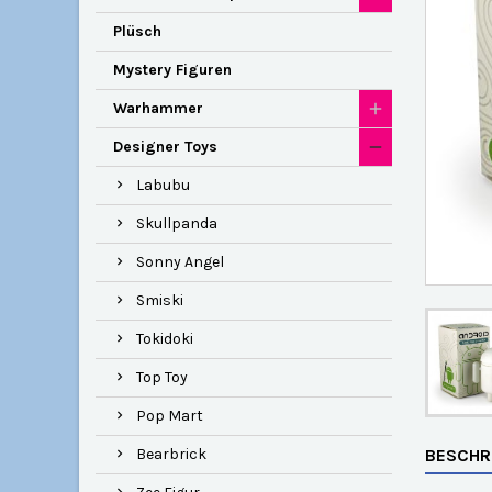
Plüsch
Mystery Figuren
Warhammer
Designer Toys
Labubu
Skullpanda
Sonny Angel
Smiski
Tokidoki
Top Toy
Pop Mart
Bearbrick
BESCHR