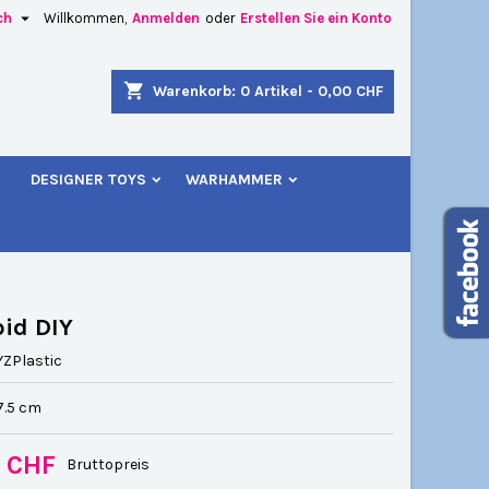

ch
Willkommen,
Anmelden
oder
Erstellen Sie ein Konto
×
×
×
shopping_cart
Warenkorb:
0
Artikel - 0,00 CHF
u
DESIGNER TOYS
WARHAMMER
n
n
id DIY
YZPlastic
7.5 cm
0 CHF
Bruttopreis