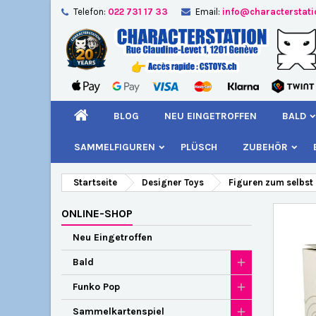
Telefon:
022 731 17 33
Email:
info@characterstat
A
W
A
add_circle_outline
Si
Na
kö
BLOG
NEU EINGETROFFEN
BALD
SAMMELFIGUREN
PLÜSCH
ZUBEHÖR
Startseite
Designer Toys
Figuren zum selbst
ONLINE-SHOP
Neu Eingetroffen
Bald
Funko Pop
Sammelkartenspiel