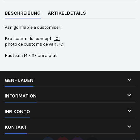
BESCHREIBUNG
ARTIKELDETAILS
Van gonflable a customiser.
Explication du concept :
ICI
photo de customs de van :
ICI
Hauteur : 14 x 27 cm à plat

GENF LADEN

INFORMATION

IHR KONTO

KONTAKT