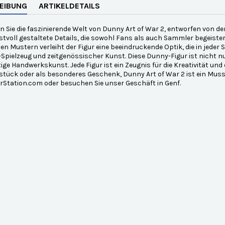
EIBUNG
ARTIKELDETAILS
 Sie die faszinierende Welt von Dunny Art of War 2, entworfen von dem 
stvoll gestaltete Details, die sowohl Fans als auch Sammler begeist
rten Mustern verleiht der Figur eine beeindruckende Optik, die in jede
Spielzeug und zeitgenössischer Kunst. Diese Dunny-Figur ist nicht nu
ge Handwerkskunst. Jede Figur ist ein Zeugnis für die Kreativität und 
ück oder als besonderes Geschenk, Dunny Art of War 2 ist ein Muss fü
rStation.com oder besuchen Sie unser Geschäft in Genf.