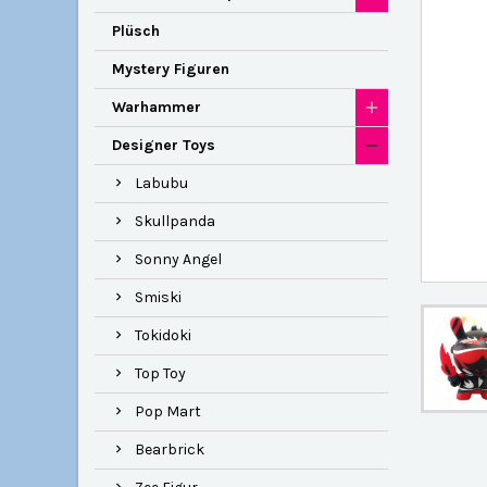
Plüsch
Mystery Figuren
Warhammer
Designer Toys
Labubu
Skullpanda
Sonny Angel
Smiski
Tokidoki
Top Toy
Pop Mart
Bearbrick