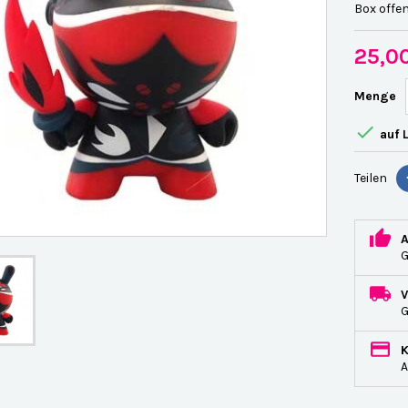
Box offen
25,0
Menge

auf 
Teilen
G
A