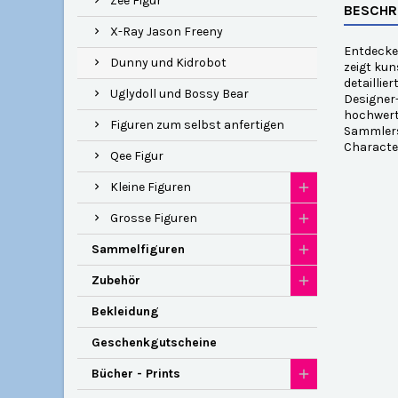
Zee Figur
BESCHR
X-Ray Jason Freeny
Entdecken
Dunny und Kidrobot
zeigt kun
detaillie
Uglydoll und Bossy Bear
Designer-
hochwerti
Figuren zum selbst anfertigen
Sammlerst
Characte
Qee Figur
Kleine Figuren
Grosse Figuren
Sammelfiguren
Zubehör
Bekleidung
Geschenkgutscheine
Bücher - Prints