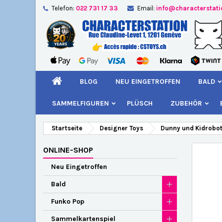
Telefon:
022 731 17 33
Email:
info@characterstat
A
W
A
add_circle_outline
Si
Na
kö
BLOG
NEU EINGETROFFEN
BALD
SAMMELFIGUREN
PLÜSCH
ZUBEHÖR
Startseite
Designer Toys
Dunny und Kidrobo
ONLINE-SHOP
Neu Eingetroffen
Bald
Funko Pop
Sammelkartenspiel