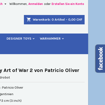

ch
Willkommen,
Anmelden
oder
Erstellen Sie ein Konto
×
×
×
shopping_cart
Warenkorb:
0
Artikel - 0,00 CHF
u
DESIGNER TOYS
WARHAMMER
n
n
 Art of War 2 von Patricio Oliver
idrobot
: Patricio Oliver
gentinien
7.5 cm (3 inch)