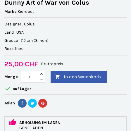
Dunny Art of War von Colus
Marke
Kidrobot
Designer : Colus
Land : USA
Grösse : 7.5 cm (3 inch)
Box offen.
25,00 CHF
Bruttopreis
In den Warenkorb
Menge


auf Lager
Teilen
ABHOLUNG IM LADEN
GENF LADEN