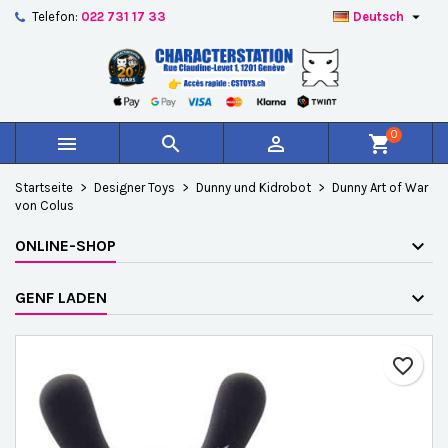

Telefon:
022 731 17 33
Deutsch
×
×
×
Auf meine Wunschliste
Wunschliste erstellen
Anmelden
add_circle_outline
Create new list
Sie müssen angemeldet sein, um Artikel Ihrer
Name der Wunschliste
Wunschliste hinzufügen zu können.
0



shopping_cart
Abbrechen
Anmelden
Startseite
Designer Toys
Dunny und Kidrobot
Dunny Art of War
Abbrechen
Wunschliste erstellen
von Colus
ONLINE-SHOP
GENF LADEN
favorite_border