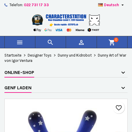

Telefon:
022 731 17 33
Deutsch
×
×
×
Auf meine Wunschliste
Wunschliste erstellen
Anmelden
add_circle_outline
Create new list
Sie müssen angemeldet sein, um Artikel Ihrer
Name der Wunschliste
Wunschliste hinzufügen zu können.
0



shopping_cart
Abbrechen
Anmelden
Startseite
Designer Toys
Dunny und Kidrobot
Dunny Art of War
Abbrechen
Wunschliste erstellen
von Igor Ventura
ONLINE-SHOP
GENF LADEN
favorite_border