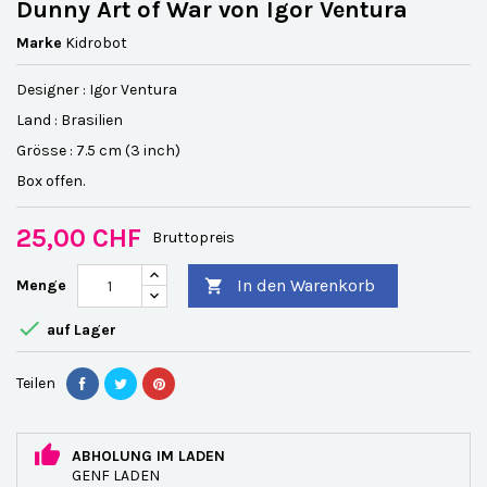
Dunny Art of War von Igor Ventura
Marke
Kidrobot
Designer : Igor Ventura
Land : Brasilien
Grösse : 7.5 cm (3 inch)
Box offen.
25,00 CHF
Bruttopreis
In den Warenkorb
Menge


auf Lager
Teilen
ABHOLUNG IM LADEN
GENF LADEN