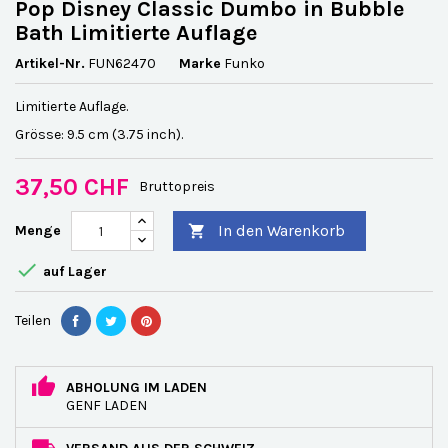
Pop Disney Classic Dumbo in Bubble
Bath Limitierte Auflage
Artikel-Nr.
FUN62470
Marke
Funko
Limitierte Auflage.
Grösse: 9.5 cm (3.75 inch).
37,50 CHF
Bruttopreis
In den Warenkorb
Menge


auf Lager
Teilen
ABHOLUNG IM LADEN
GENF LADEN