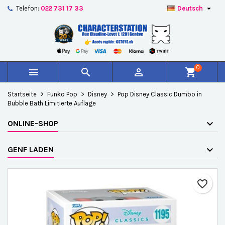

Telefon:
022 731 17 33
Deutsch
×
×
×
Auf meine Wunschliste
Wunschliste erstellen
Anmelden
add_circle_outline
Create new list
Sie müssen angemeldet sein, um Artikel Ihrer
Name der Wunschliste
Wunschliste hinzufügen zu können.
0



shopping_cart
Abbrechen
Anmelden
Startseite
Funko Pop
Disney
Pop Disney Classic Dumbo in
Abbrechen
Wunschliste erstellen
Bubble Bath Limitierte Auflage
ONLINE-SHOP
GENF LADEN
favorite_border