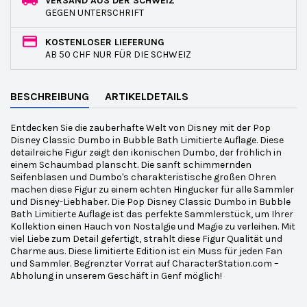
VERSAND AUS DER SCHWEIZ
GEGEN UNTERSCHRIFT
KOSTENLOSER LIEFERUNG
AB 50 CHF NUR FÜR DIE SCHWEIZ
BESCHREIBUNG
ARTIKELDETAILS
Entdecken Sie die zauberhafte Welt von Disney mit der Pop
Disney Classic Dumbo in Bubble Bath Limitierte Auflage. Diese
detailreiche Figur zeigt den ikonischen Dumbo, der fröhlich in
einem Schaumbad planscht. Die sanft schimmernden
Seifenblasen und Dumbo's charakteristische großen Ohren
machen diese Figur zu einem echten Hingucker für alle Sammler
und Disney-Liebhaber. Die Pop Disney Classic Dumbo in Bubble
Bath Limitierte Auflage ist das perfekte Sammlerstück, um Ihrer
Kollektion einen Hauch von Nostalgie und Magie zu verleihen. Mit
viel Liebe zum Detail gefertigt, strahlt diese Figur Qualität und
Charme aus. Diese limitierte Edition ist ein Muss für jeden Fan
und Sammler. Begrenzter Vorrat auf CharacterStation.com –
Abholung in unserem Geschäft in Genf möglich!