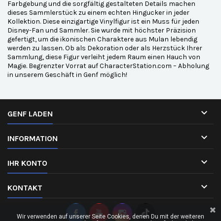
Farbgebung und die sorgfältig gestalteten Details machen
dieses Sammlerstück zu einem echten Hingucker in jeder
Kollektion. Diese einzigartige Vinylfigur ist ein Muss für jeden
Disney-Fan und Sammler. Sie wurde mit höchster Präzision
gefertigt, um die ikonischen Charaktere aus Mulan lebendig
werden zu lassen. Ob als Dekoration oder als Herzstück Ihrer
Sammlung, diese Figur verleiht jedem Raum einen Hauch von
Magie. Begrenzter Vorrat auf CharacterStation.com – Abholung
in unserem Geschäft in Genf möglich!

GENF LADEN

INFORMATION

IHR KONTO

KONTAKT
Wir verwenden auf unserer Seite Cookies, denen Du mit der weiteren