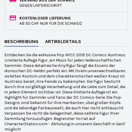
VERSAND AUS DER SCHWEIZ
GEGEN UNTERSCHRIFT
KOSTENLOSER LIEFERUNG
AB 50 CHF NUR FÜR DIE SCHWEIZ
BESCHREIBUNG
ARTIKELDETAILS
Entdecken Sie die exklusive Pop NYCC 2019 DC Comics Huntress
Limitierte Auflage Figur, ein Muss für jeden leidenschaftlichen
Sammler. Diese detailreiche Vinylfigur fängt die Essenz der
ikonischen DC-Heldin perfekt ein. Mit ihrem unverwechselbaren
violetten Kostüm und dem charakteristischen weißen Kreuz ist
Huntress bereit, ihre Feinde zu bekämpfen. Die Figur besticht
durch ihre sorgfältige Verarbeitung und die Liebe zum Detail, die
in jedem Element sichtbar ist. Diese limitierte Auflage ist ein
Highlight für Sammler und Fans der DC Comics-Serie. Die Pop-
Designs sind bekannt für ihre markanten, übergroßen Köpfe
und die lebendige Farbauswahl, die auch hier nicht enttäuscht.
Verpassen Sie nicht die Gelegenheit, diese seltene Figur Ihrer
Sammlung hinzuzufügen. Begrenzter Vorrat auf
CharacterStation.com – Abholung in unserem Geschäft in Genf
möglich!