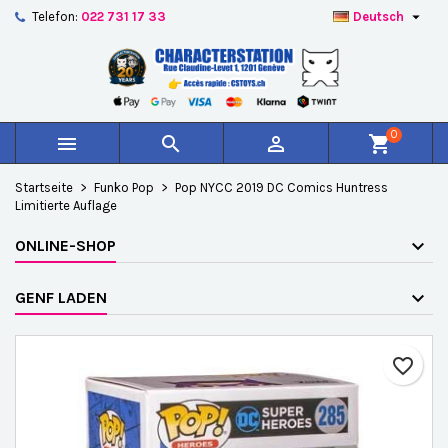

Telefon:
022 731 17 33
Deutsch
×
×
×
Auf meine Wunschliste
Wunschliste erstellen
Anmelden
add_circle_outline
Create new list
Sie müssen angemeldet sein, um Artikel Ihrer
Name der Wunschliste
Wunschliste hinzufügen zu können.
0



shopping_cart
Abbrechen
Anmelden
Startseite
Funko Pop
Pop NYCC 2019 DC Comics Huntress
Abbrechen
Wunschliste erstellen
Limitierte Auflage
ONLINE-SHOP
GENF LADEN
favorite_border