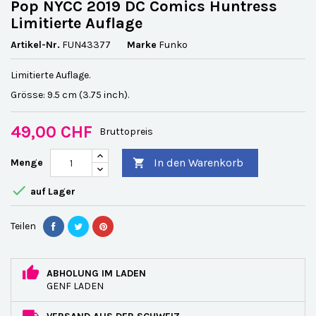
Pop NYCC 2019 DC Comics Huntress
Limitierte Auflage
Artikel-Nr.
FUN43377
Marke
Funko
Limitierte Auflage.
Grösse: 9.5 cm (3.75 inch).
49,00 CHF
Bruttopreis
In den Warenkorb
Menge


auf Lager
Teilen
ABHOLUNG IM LADEN
GENF LADEN