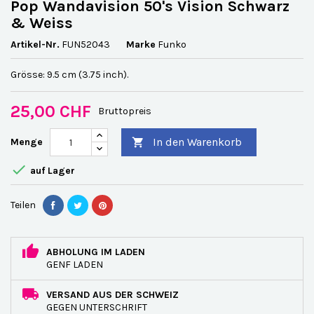
Pop Wandavision 50's Vision Schwarz
& Weiss
Artikel-Nr.
FUN52043
Marke
Funko
Grösse: 9.5 cm (3.75 inch).
25,00 CHF
Bruttopreis
In den Warenkorb
Menge


auf Lager
Teilen
ABHOLUNG IM LADEN
GENF LADEN
VERSAND AUS DER SCHWEIZ
GEGEN UNTERSCHRIFT