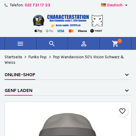

Telefon:
022 731 17 33
Deutsch
×
×
×
Auf meine Wunschliste
Wunschliste erstellen
Anmelden
add_circle_outline
Create new list
Sie müssen angemeldet sein, um Artikel Ihrer
Name der Wunschliste
Wunschliste hinzufügen zu können.
0



shopping_cart
Abbrechen
Anmelden
Startseite
Funko Pop
Pop Wandavision 50's Vision Schwarz &
Abbrechen
Wunschliste erstellen
Weiss
ONLINE-SHOP
GENF LADEN
favorite_border