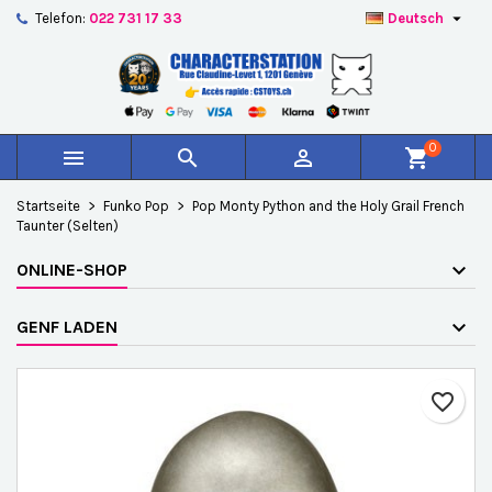

Telefon:
022 731 17 33
Deutsch
×
×
×
Auf meine Wunschliste
Wunschliste erstellen
Anmelden
add_circle_outline
Create new list
Sie müssen angemeldet sein, um Artikel Ihrer
Name der Wunschliste
Wunschliste hinzufügen zu können.
0



shopping_cart
Abbrechen
Anmelden
Startseite
Funko Pop
Pop Monty Python and the Holy Grail French
Abbrechen
Wunschliste erstellen
Taunter (Selten)
ONLINE-SHOP
GENF LADEN
favorite_border