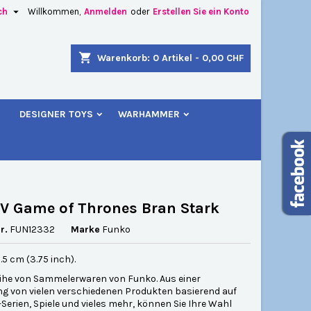

ch
Willkommen,
Anmelden
oder
Erstellen Sie ein Konto
×
×
×
shopping_cart
Warenkorb:
0
Artikel - 0,00 CHF
u
DESIGNER TOYS
WARHAMMER
n
n
V Game of Thrones Bran Stark
r.
FUN12332
Marke
Funko
.5 cm (3.75 inch).
ihe von Sammelerwaren von Funko. Aus einer
 von vielen verschiedenen Produkten basierend auf
-Serien, Spiele und vieles mehr, können Sie Ihre Wahl