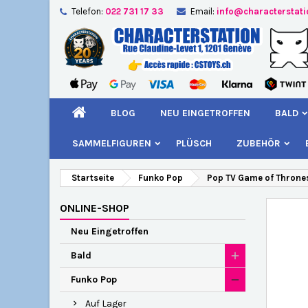
Telefon:
022 731 17 33
Email:
info@characterstat
A
W
A
add_circle_outline
Si
Na
kö
BLOG
NEU EINGETROFFEN
BALD
SAMMELFIGUREN
PLÜSCH
ZUBEHÖR
Startseite
Funko Pop
Pop TV Game of Throne
ONLINE-SHOP
Neu Eingetroffen
Bald
Funko Pop
Auf Lager