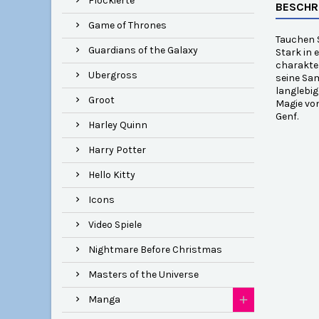
Flockierte
BESCHR
Game of Thrones
Tauchen S
Guardians of the Galaxy
Stark in 
charakte
Ubergross
seine Sam
langlebig
Groot
Magie von
Genf.
Harley Quinn
Harry Potter
Hello Kitty
Icons
Video Spiele
Nightmare Before Christmas
Masters of the Universe
Manga