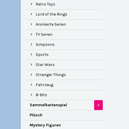
Retro Toys
Lord of the Rings
Animierte Serien
TV Serien
Simpsons
Sports
Star Wars
Stranger Things
Fahrzeug
8-Bits
Sammelkartenspiel
Plüsch
Mystery Figuren