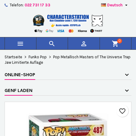

Telefon:
022 731 17 33
Deutsch
×
×
×
Auf meine Wunschliste
Wunschliste erstellen
Anmelden
add_circle_outline
Create new list
Sie müssen angemeldet sein, um Artikel Ihrer
Name der Wunschliste
Wunschliste hinzufügen zu können.
0



shopping_cart
Abbrechen
Anmelden
Startseite
Funko Pop
Pop Metallisch Masters of The Universe Trap
Abbrechen
Wunschliste erstellen
Jaw Limitierte Auflage
ONLINE-SHOP
GENF LADEN
favorite_border