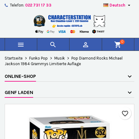

Telefon:
022 731 17 33
Deutsch
×
×
×
Auf meine Wunschliste
Wunschliste erstellen
Anmelden
add_circle_outline
Create new list
Sie müssen angemeldet sein, um Artikel Ihrer
Name der Wunschliste
Wunschliste hinzufügen zu können.
0



shopping_cart
Abbrechen
Anmelden
Startseite
Funko Pop
Musik
Pop Diamond Rocks Michael
Abbrechen
Wunschliste erstellen
Jackson 1984 Grammys Limitierte Auflage
ONLINE-SHOP
GENF LADEN
favorite_border