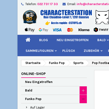
Telefon:
022 731 17 33
Email:
info@characterstat
A
W
A
add_circle_outline
Si
Na
kö
BLOG
NEU EINGETROFFEN
BALD
SAMMELFIGUREN
PLÜSCH
ZUBEHÖR
Startseite
Funko Pop
Sports
Pop Footbal
ONLINE-SHOP
Neu Eingetroffen
Bald
Funko Pop
Auf Lager