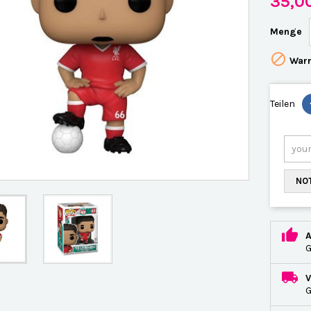
35,0
Menge

Warn
Teilen
NOT
G