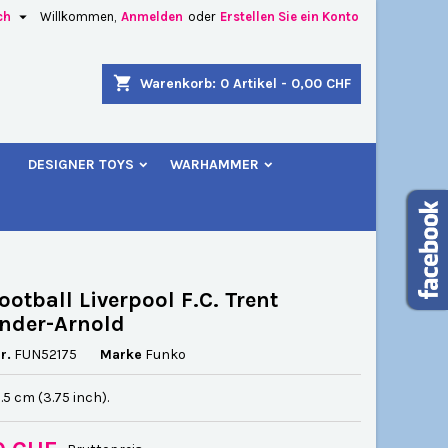

ch
Willkommen,
Anmelden
oder
Erstellen Sie ein Konto
×
×
×
shopping_cart
Warenkorb:
0
Artikel - 0,00 CHF
u
DESIGNER TOYS
WARHAMMER
n
n
ootball Liverpool F.C. Trent
nder-Arnold
r.
FUN52175
Marke
Funko
.5 cm (3.75 inch).