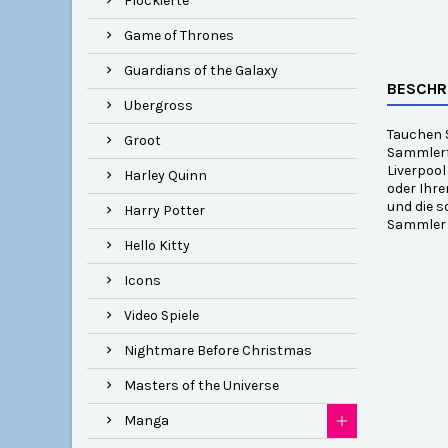
Flockierte
Game of Thrones
Guardians of the Galaxy
BESCHR
Ubergross
Tauchen S
Groot
Sammlerfi
Liverpool
Harley Quinn
oder Ihre
und die s
Harry Potter
Sammler 
Hello Kitty
Icons
Video Spiele
Nightmare Before Christmas
Masters of the Universe
Manga