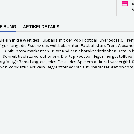
A
EIBUNG
ARTIKELDETAILS
ie ein in die Welt des Fußballs mit der Pop Football Liverpool F.C. Tren
gur fängt die Essenz des weltbekannten Fußballstars Trent Alexander
 F.C. Mit ihrem markanten Trikot und den charakteristischen Details 
n Schreibtisch zu verschönern. Die Pop Football Figur, hergestellt v
orgfältige Bemalung, die jedes Detail des Spielers akkurat wiedergibt.
von Popkultur-Artikeln. Begrenzter Vorrat auf CharacterStation.com