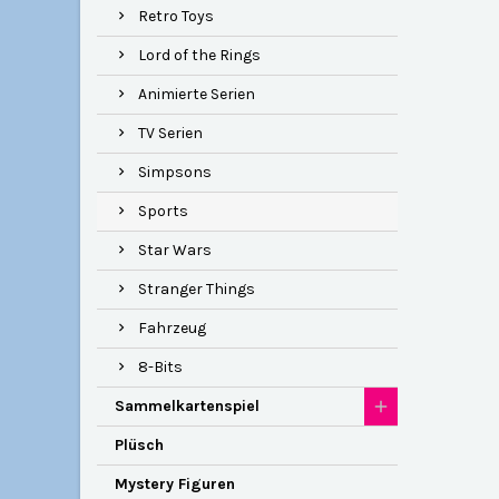
Retro Toys
Lord of the Rings
Animierte Serien
TV Serien
Simpsons
Sports
Star Wars
Stranger Things
Fahrzeug
8-Bits
Sammelkartenspiel
Plüsch
Mystery Figuren