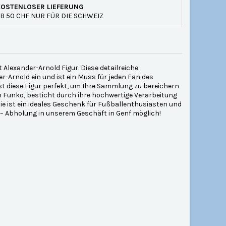
KOSTENLOSER LIEFERUNG
B 50 CHF NUR FÜR DIE SCHWEIZ
t Alexander-Arnold Figur. Diese detailreiche
-Arnold ein und ist ein Muss für jeden Fan des
ist diese Figur perfekt, um Ihre Sammlung zu bereichern
on Funko, besticht durch ihre hochwertige Verarbeitung
 Sie ist ein ideales Geschenk für Fußballenthusiasten und
 – Abholung in unserem Geschäft in Genf möglich!