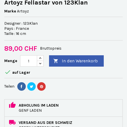
Artoyz Fellastar von 123Klan
Marke
Artoyz
Designer : 123Klan
Pays : France
Taille : 16 cm
89,00 CHF
Bruttopreis
In den Warenkorb
Menge


auf Lager
Teilen
ABHOLUNG IM LADEN
GENF LADEN
VERSAND AUS DER SCHWEIZ