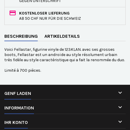
GEGEN UNTERSCHRIFT
KOSTENLOSER LIEFERUNG
AB 50 CHF NUR FÜR DIE SCHWEIZ
BESCHREIBUNG
ARTIKELDETAILS
Voici Fellastar, figurine vinyle de 123KLAN. avec ses grosses
boots, Fellastar est un androïde au style résolument urbain
très fidèle au style caractéristique qui a fait la renommée du duo.
Limité à 700 pièces.

GENF LADEN

INFORMATION

IHR KONTO