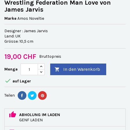
Wrestling Federation Man Love von
James Jarvis
Marke
Amos Noveltie
Designer : James Jarvis
Land: UK
Grösse: 10,5 cm
19,00 CHF
Bruttopreis
In den Warenkorb
Menge


auf Lager
Teilen
ABHOLUNG IM LADEN
GENF LADEN