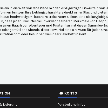
ie ein in die Welt von One Piece mit den einzigartigen Eiswürfeln vo
formen bringen Ihre Lieblingscharaktere direkt in Ihr Glas und bieten e
lt aus hochwertigem, lebensmittelechtem Silikon, sind sie langlebig u
ür, dass jeder Eiswürfel die unverwechselbaren Merkmale von Usopp, F
 einen Hauch von Abenteuer und Piratenflair mit diesen Sammler-Eiswür
s oder gemütliche Abende, diese Eiswürfel sind ein Muss für jeden One 
rStation.com oder besuchen Sie unser Geschäft in Genf.
ATION
IHR KONTO
& Lieferung
Persönliche Infos