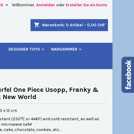

ch
Willkommen,
Anmelden
oder
Erstellen Sie ein Konto
×
×
×
shopping_cart
Warenkorb:
0
Artikel - 0,00 CHF
u
DESIGNER TOYS
WARHAMMER
n
n
rfel One Piece Usopp, Franky &
k New World
15 x 12 cm
stant (230℃ or 446F) and cold resistant, as well as
 microwave safe!
e, cake, chocolate, cookies, etc...