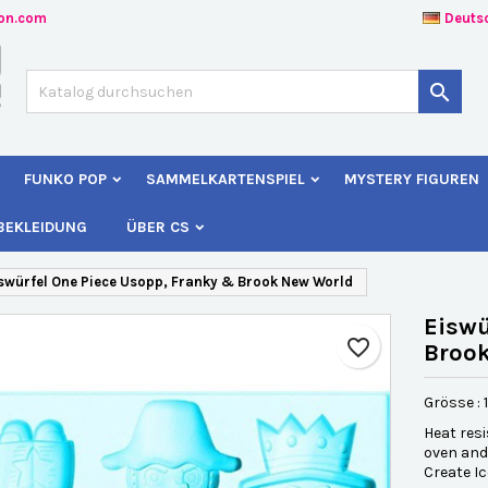
ion.com
Deuts
uf meine Wunschliste
unschliste erstellen
nmelden

Create new list
e müssen angemeldet sein, um Artikel Ihrer Wunschliste hinzufügen z
me der Wunschliste
nnen.
FUNKO POP
SAMMELKARTENSPIEL
MYSTERY FIGUREN
Abbrechen
Anmelde
BEKLEIDUNG
ÜBER CS
Abbrechen
Wunschliste erstelle
swürfel One Piece Usopp, Franky & Brook New World
Eiswü
favorite_border
Broo
Grösse : 
Heat resi
oven and
Create Ic