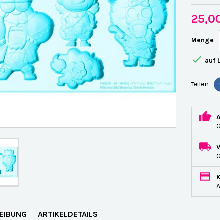
25,0
Menge

auf 
Teilen
G
A
EIBUNG
ARTIKELDETAILS