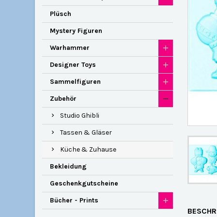
Plüsch
Mystery Figuren
Warhammer
Designer Toys
Sammelfiguren
Zubehör
Studio Ghibli
Tassen & Gläser
Küche & Zuhause
Bekleidung
Geschenkgutscheine
Bücher - Prints
BESCHR