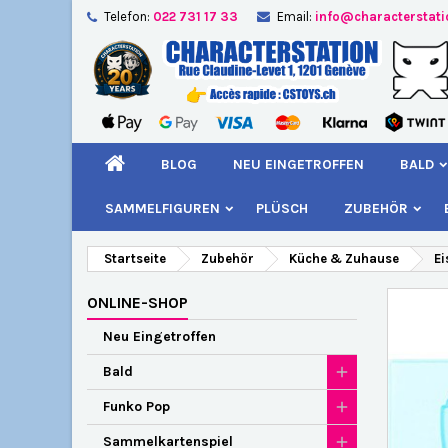
Telefon:
022 731 17 33
Email:
info@characterstat
A
W
A
add_circle_outline
Si
Na
kö
BLOG
NEU EINGETROFFEN
BALD
SAMMELFIGUREN
PLÜSCH
ZUBEHÖR
Startseite
Zubehör
Küche & Zuhause
Ei
ONLINE-SHOP
Neu Eingetroffen
Bald
Funko Pop
Sammelkartenspiel