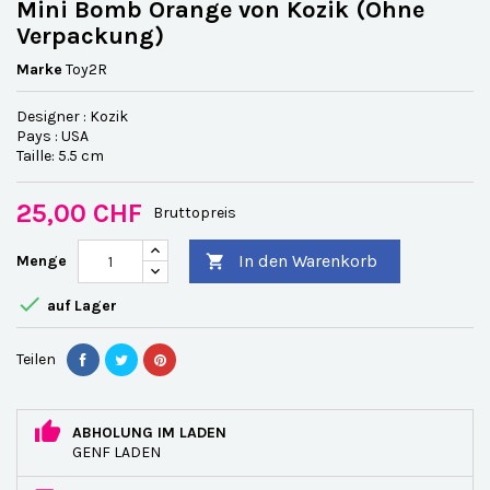
Mini Bomb Orange von Kozik (Ohne
Verpackung)
Marke
Toy2R
Designer : Kozik
Pays : USA
Taille: 5.5 cm
25,00 CHF
Bruttopreis
In den Warenkorb
Menge


auf Lager
Teilen
ABHOLUNG IM LADEN
GENF LADEN