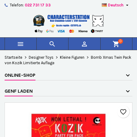

Telefon:
022 731 17 33
Deutsch
×
×
×
Auf meine Wunschliste
Wunschliste erstellen
Anmelden
add_circle_outline
Create new list
Sie müssen angemeldet sein, um Artikel Ihrer
Name der Wunschliste
Wunschliste hinzufügen zu können.
0



shopping_cart
Abbrechen
Anmelden
Startseite
Designer Toys
Kleine Figuren
Bomb Xmas Twin Pack
Abbrechen
Wunschliste erstellen
von Kozik Limitierte Auflage
ONLINE-SHOP
GENF LADEN
favorite_border