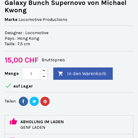
Galaxy Bunch Supernovo von Michael
Kwong
Marke
Locomotive Productions
Designer : Locomotive
Pays : Hong Kong
Taille : 7.5 cm
15,00 CHF
Bruttopreis
In den Warenkorb
Menge


auf Lager
Teilen
ABHOLUNG IM LADEN
GENF LADEN