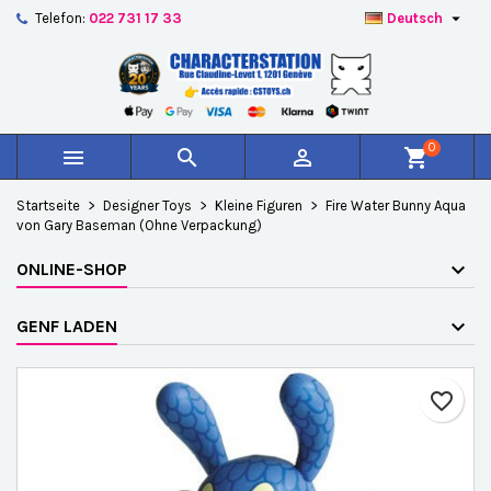

Telefon:
022 731 17 33
Deutsch
×
×
×
Auf meine Wunschliste
Wunschliste erstellen
Anmelden
add_circle_outline
Create new list
Sie müssen angemeldet sein, um Artikel Ihrer
Name der Wunschliste
Wunschliste hinzufügen zu können.
0



shopping_cart
Abbrechen
Anmelden
Startseite
Designer Toys
Kleine Figuren
Fire Water Bunny Aqua
Abbrechen
Wunschliste erstellen
von Gary Baseman (Ohne Verpackung)
ONLINE-SHOP
GENF LADEN
favorite_border