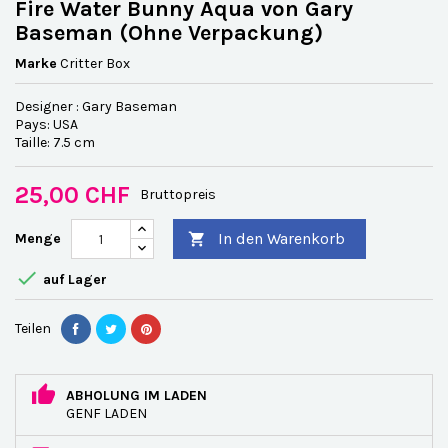
Fire Water Bunny Aqua von Gary
Baseman (Ohne Verpackung)
Marke
Critter Box
Designer : Gary Baseman
Pays: USA
Taille: 7.5 cm
25,00 CHF
Bruttopreis
In den Warenkorb
Menge


auf Lager
Teilen
ABHOLUNG IM LADEN
GENF LADEN