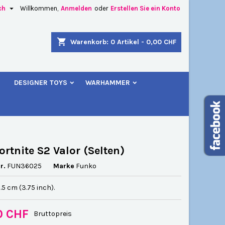

ch
Willkommen,
Anmelden
oder
Erstellen Sie ein Konto
×
×
×
shopping_cart
Warenkorb:
0
Artikel - 0,00 CHF
u
DESIGNER TOYS
WARHAMMER
n
n
ortnite S2 Valor (Selten)
r.
FUN36025
Marke
Funko
.5 cm (3.75 inch).
0 CHF
Bruttopreis