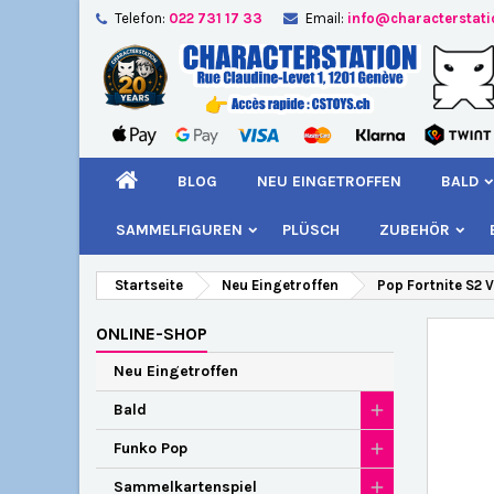
Telefon:
022 731 17 33
Email:
info@characterstat
A
W
A
add_circle_outline
Si
Na
kö
BLOG
NEU EINGETROFFEN
BALD
SAMMELFIGUREN
PLÜSCH
ZUBEHÖR
Startseite
Neu Eingetroffen
Pop Fortnite S2 V
ONLINE-SHOP
Neu Eingetroffen
Bald
Funko Pop
Sammelkartenspiel