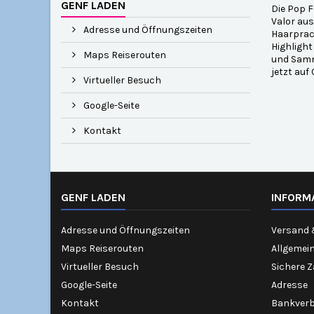
GENF LADEN
Die Pop F
Valor aus
Adresse und Öffnungszeiten
Haarprach
Highlight
Maps Reiserouten
und Samml
jetzt auf
Virtueller Besuch
Google-Seite
Kontakt
GENF LADEN
INFORM
Adresse und Öffnungszeiten
Versand 
Maps Reiserouten
Allgemei
Virtueller Besuch
Sichere 
Google-Seite
Adresse
Kontakt
Bankver