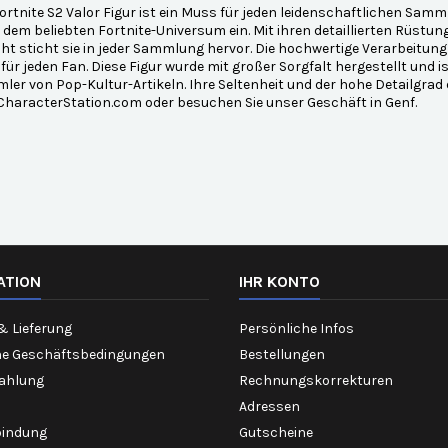
ortnite S2 Valor Figur ist ein Muss für jeden leidenschaftlichen Samm
 dem beliebten Fortnite-Universum ein. Mit ihren detaillierten Rüstu
t sticht sie in jeder Sammlung hervor. Die hochwertige Verarbeitun
 für jeden Fan. Diese Figur wurde mit großer Sorgfalt hergestellt und 
er von Pop-Kultur-Artikeln. Ihre Seltenheit und der hohe Detailgrad
 CharacterStation.com oder besuchen Sie unser Geschäft in Genf.
ATION
IHR KONTO
& Lieferung
Persönliche Infos
ne Geschäftsbedingungen
Bestellungen
Zahlung
Rechnungskorrekturen
Adressen
bindung
Gutscheine