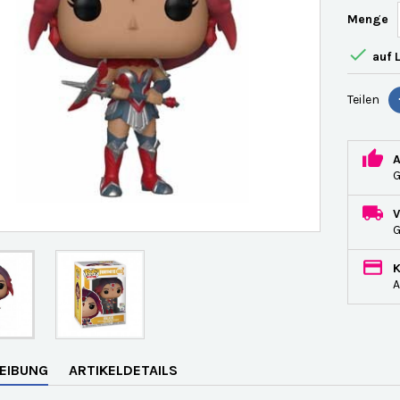
Menge

auf 
Teilen
G
A
EIBUNG
ARTIKELDETAILS