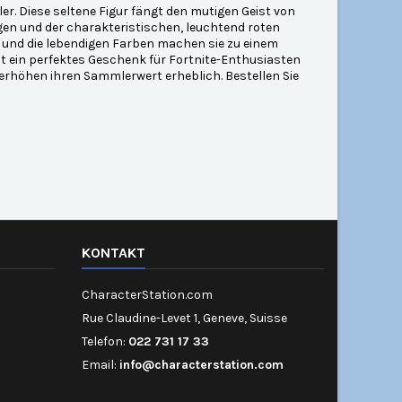
ler. Diese seltene Figur fängt den mutigen Geist von
ngen und der charakteristischen, leuchtend roten
g und die lebendigen Farben machen sie zu einem
ist ein perfektes Geschenk für Fortnite-Enthusiasten
 erhöhen ihren Sammlerwert erheblich. Bestellen Sie
KONTAKT
CharacterStation.com
Rue Claudine-Levet 1, Geneve, Suisse
Telefon:
022 731 17 33
Email:
info@characterstation.com