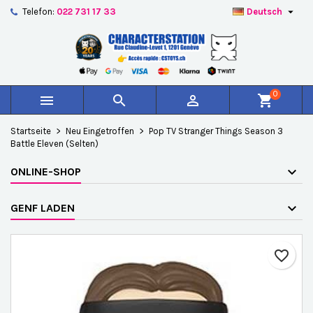

Telefon:
022 731 17 33
Deutsch
×
×
×
Auf meine Wunschliste
Wunschliste erstellen
Anmelden
add_circle_outline
Create new list
Sie müssen angemeldet sein, um Artikel Ihrer
Name der Wunschliste
Wunschliste hinzufügen zu können.
0



shopping_cart
Abbrechen
Anmelden
Startseite
Neu Eingetroffen
Pop TV Stranger Things Season 3
Abbrechen
Wunschliste erstellen
Battle Eleven (Selten)
ONLINE-SHOP
GENF LADEN
favorite_border