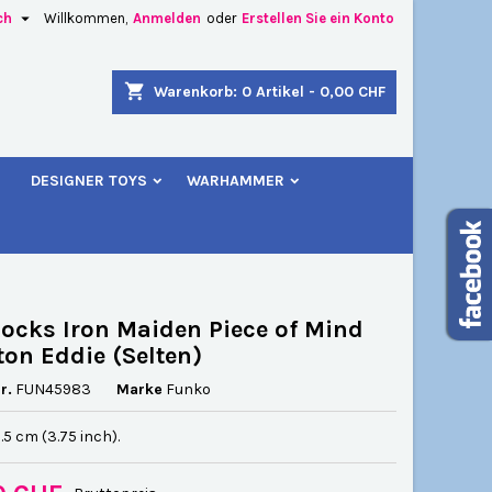

ch
Willkommen,
Anmelden
oder
Erstellen Sie ein Konto
×
×
×
shopping_cart
Warenkorb:
0
Artikel - 0,00 CHF
u
DESIGNER TOYS
WARHAMMER
n
n
ocks Iron Maiden Piece of Mind
ton Eddie (Selten)
r.
FUN45983
Marke
Funko
.5 cm (3.75 inch).