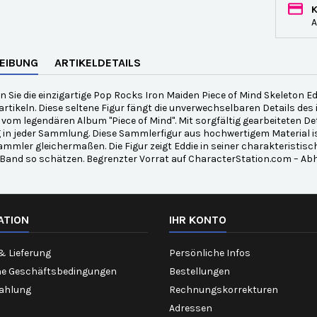
A
EIBUNG
ARTIKELDETAILS
 Sie die einzigartige Pop Rocks Iron Maiden Piece of Mind Skeleton E
tikeln. Diese seltene Figur fängt die unverwechselbaren Details des
t vom legendären Album "Piece of Mind". Mit sorgfältig gearbeiteten D
 in jeder Sammlung. Diese Sammlerfigur aus hochwertigem Material i
mmler gleichermaßen. Die Figur zeigt Eddie in seiner charakteristisc
 Band so schätzen. Begrenzter Vorrat auf CharacterStation.com – Ab
ATION
IHR KONTO
& Lieferung
Persönliche Infos
ne Geschäftsbedingungen
Bestellungen
Zahlung
Rechnungskorrekturen
Adressen