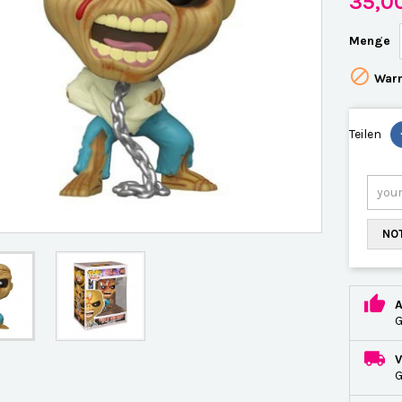
35,0
Menge

Warn
Teilen
NOT
G