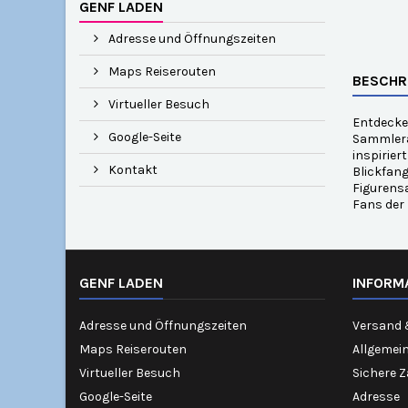
GENF LADEN
Adresse und Öffnungszeiten
Maps Reiserouten
BESCHR
Virtueller Besuch
Entdecken
Google-Seite
Sammlerar
inspirier
Kontakt
Blickfang
Figurensa
Fans der
GENF LADEN
INFORM
Adresse und Öffnungszeiten
Versand 
Maps Reiserouten
Allgemei
Virtueller Besuch
Sichere 
Google-Seite
Adresse