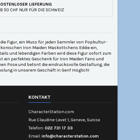
KOSTENLOSER LIEFERUNG
B 50 CHF NUR FÜR DIE SCHWEIZ
ddie Figur, ein Muss für jeden Sammler von Popkultur-
 ikonischen Iron Maiden Maskottchens Eddie ein,
etails und lebendigen Farben wird diese Figur sofort zum
st ein perfektes Geschenk für Iron Maiden Fans und
hen Pose und betont die eindrucksvolle Gestaltung, die
holung in unserem Geschäft in Genf möglich!
KONTAKT
CharacterStation.com
Rue Claudine-Levet 1, Geneve, Suisse
Telefon:
022 731 17 33
Email:
info@characterstation.com