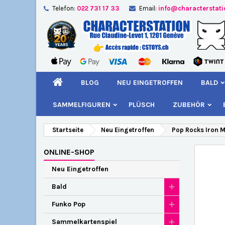
Telefon:
022 731 17 33
Email:
info@characterstat
A
W
A
add_circle_outline
Si
Na
kö
BLOG
NEU EINGETROFFEN
BALD
SAMMELFIGUREN
PLÜSCH
ZUBEHÖR
Startseite
Neu Eingetroffen
Pop Rocks Iron M
ONLINE-SHOP
Neu Eingetroffen
Bald
Funko Pop
Sammelkartenspiel