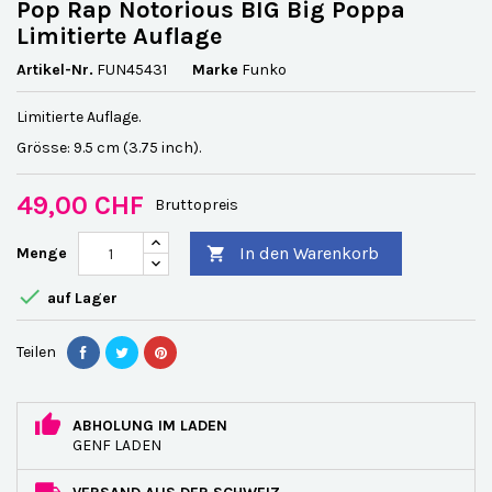
Pop Rap Notorious BIG Big Poppa
Limitierte Auflage
Artikel-Nr.
FUN45431
Marke
Funko
Limitierte Auflage.
Grösse: 9.5 cm (3.75 inch).
49,00 CHF
Bruttopreis
In den Warenkorb
Menge


auf Lager
Teilen
ABHOLUNG IM LADEN
GENF LADEN