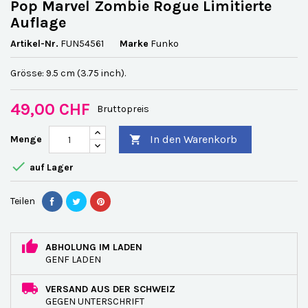
Pop Marvel Zombie Rogue Limitierte
Auflage
Artikel-Nr.
FUN54561
Marke
Funko
Grösse: 9.5 cm (3.75 inch).
49,00 CHF
Bruttopreis
In den Warenkorb
Menge


auf Lager
Teilen
ABHOLUNG IM LADEN
GENF LADEN
VERSAND AUS DER SCHWEIZ
GEGEN UNTERSCHRIFT