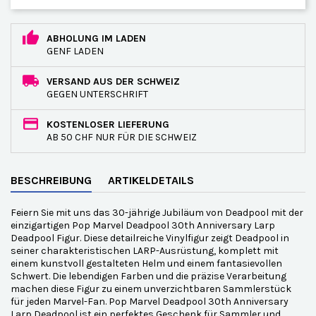
ABHOLUNG IM LADEN
GENF LADEN
VERSAND AUS DER SCHWEIZ
GEGEN UNTERSCHRIFT
KOSTENLOSER LIEFERUNG
AB 50 CHF NUR FÜR DIE SCHWEIZ
BESCHREIBUNG
ARTIKELDETAILS
Feiern Sie mit uns das 30-jährige Jubiläum von Deadpool mit der
einzigartigen Pop Marvel Deadpool 30th Anniversary Larp
Deadpool Figur. Diese detailreiche Vinylfigur zeigt Deadpool in
seiner charakteristischen LARP-Ausrüstung, komplett mit
einem kunstvoll gestalteten Helm und einem fantasievollen
Schwert. Die lebendigen Farben und die präzise Verarbeitung
machen diese Figur zu einem unverzichtbaren Sammlerstück
für jeden Marvel-Fan. Pop Marvel Deadpool 30th Anniversary
Larp Deadpool ist ein perfektes Geschenk für Sammler und