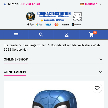

Telefon:
022 731 17 33
Deutsch
×
×
×
Auf meine Wunschliste
Wunschliste erstellen
Anmelden
add_circle_outline
Create new list
Sie müssen angemeldet sein, um Artikel Ihrer
Name der Wunschliste
Wunschliste hinzufügen zu können.
0



shopping_cart
Abbrechen
Anmelden
Startseite
Neu Eingetroffen
Pop Metallisch Marvel Make a Wish
Abbrechen
Wunschliste erstellen
2022 Spider-Man
ONLINE-SHOP
GENF LADEN
favorite_border