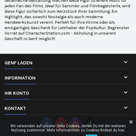
detailreiche Gestaltung machen diese Figur zu einem Muss für
jeden Fan des Films. Ideal für Sammler und Filmbegeisterte, wird
diese Figur sicherlich zum Herzstück Ihrer Sammlung. Ein
Highlight, das sowohl Nostalgie als auch moderne
Handwerkskunst vereint. Perfekt für Ihre Vitrine oder als
einzigartiges Geschenk für Liebhaber der Popkultur. Begrenzter
Vorrat auf CharacterStation.com – Abholung in unserem
Geschäft in Genf möglich!

GENF LADEN

INFORMATION

IHR KONTO

KONTAKT
Wir verwenden auf unserer Seite Cookies, denen Du mit der weiteren
Nutzung zustimmst. Mehr Informationen zu Cookies findest du hier.