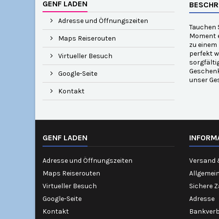
GENF LADEN
BESCHR
Adresse und Öffnungszeiten
Tauchen S
Moment e
Maps Reiserouten
zu einem 
perfekt w
Virtueller Besuch
sorgfälti
Geschenk 
Google-Seite
unser Ges
Kontakt
GENF LADEN
INFORM
Adresse und Öffnungszeiten
Versand 
Maps Reiserouten
Allgemei
Virtueller Besuch
Sichere 
Google-Seite
Adresse
Kontakt
Bankver