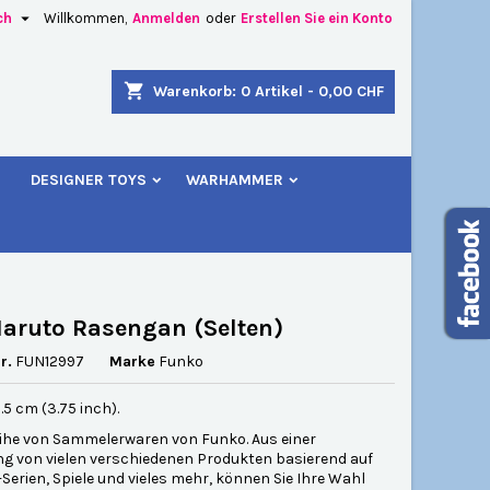

ch
Willkommen,
Anmelden
oder
Erstellen Sie ein Konto
×
×
×
shopping_cart
Warenkorb:
0
Artikel - 0,00 CHF
u
DESIGNER TOYS
WARHAMMER
n
n
aruto Rasengan (Selten)
r.
FUN12997
Marke
Funko
.5 cm (3.75 inch).
ihe von Sammelerwaren von Funko. Aus einer
 von vielen verschiedenen Produkten basierend auf
-Serien, Spiele und vieles mehr, können Sie Ihre Wahl