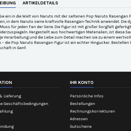
EIBUNG
ARTIKELDETAILS
ie ein in die Welt von Naruto mit der seltenen Pop Naruto Rasengan Fig
in, in dem Naruto seine kraftvolle Rasengan-Technik anwendet. Die 
Muss für jeden Fan der Serie. Die Figur ist mit großer Sorgfalt gefert
iderzuspiegeln. Hergestellt aus hochwertigen Materialien, ist diese 
ge Verarbeitung und die Liebe zum Detail machen sie zu einem wertvo
– die Pop Naruto Rasengan Figur ist ein echter Hingucker. Bestellen 
chäft in Genf.
ATION
IHR KONTO
& Lieferung
Persönliche Infos
ne Geschäftsbedingungen
Bestellungen
Zahlung
Rechnungskorrekturen
Adressen
bindung
Gutscheine