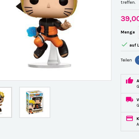
treffen.
39,0
Menge

auf 
Teilen
G
A