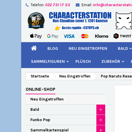
Telefon:
022 731 17 33
Email:
info@characterstat
A
W
A
add_circle_outline
Si
Na
kö
BLOG
NEU EINGETROFFEN
BALD
SAMMELFIGUREN
PLÜSCH
ZUBEHÖR
Startseite
Neu Eingetroffen
Pop Naruto Rase
ONLINE-SHOP
Neu Eingetroffen
Bald
Funko Pop
Sammelkartenspiel