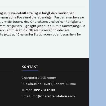
ur. Diese detaillierte Figur fängt den ikonischen
dynamische Pose und die lebendigen Farben machen sie
igt, um die Essenz des Charakters und seiner Fähigkeiten
Sammlerfigur ein Highlight jeder Popkultur-Sammlung. Die
llen Sammlerstück. Ob als Dekoration oder als
Sie jetzt auf CharacterStation.com oder besuchen Sie
KONTAKT
CharacterStation.com
Rue Claudine-Levet 1, Geneve, Suisse
Telefon:
022 731 17 33
Email:
info@characterstation.com