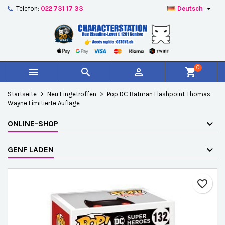

Telefon:
022 731 17 33
Deutsch
×
×
×
Auf meine Wunschliste
Wunschliste erstellen
Anmelden
add_circle_outline
Create new list
Sie müssen angemeldet sein, um Artikel Ihrer
Name der Wunschliste
Wunschliste hinzufügen zu können.
0



shopping_cart
Abbrechen
Anmelden
Startseite
Neu Eingetroffen
Pop DC Batman Flashpoint Thomas
Abbrechen
Wunschliste erstellen
Wayne Limitierte Auflage
ONLINE-SHOP
GENF LADEN
favorite_border