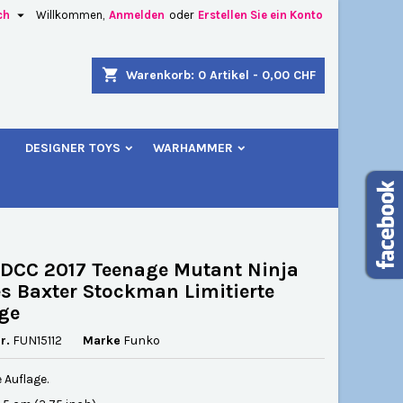

ch
Willkommen,
Anmelden
oder
Erstellen Sie ein Konto
×
×
×
shopping_cart
Warenkorb:
0
Artikel - 0,00 CHF
u
DESIGNER TOYS
WARHAMMER
n
n
DCC 2017 Teenage Mutant Ninja
es Baxter Stockman Limitierte
ge
r.
FUN15112
Marke
Funko
e Auflage.