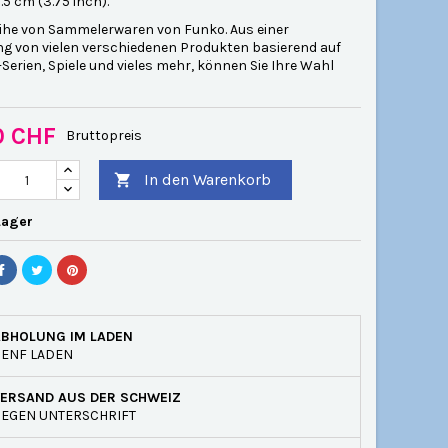
.5 cm (3.75 inch).
ihe von Sammelerwaren von Funko. Aus einer
 von vielen verschiedenen Produkten basierend auf
-Serien, Spiele und vieles mehr, können Sie Ihre Wahl
0 CHF
Bruttopreis
In den Warenkorb

Lager
ABHOLUNG IM LADEN
GENF LADEN
VERSAND AUS DER SCHWEIZ
EGEN UNTERSCHRIFT