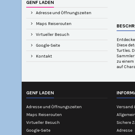
GENF LADEN
Adresse und Öffnungszeiten
Maps Reiserouten
BESCHR
Virtueller Besuch
Entdecken
Diese det
Google-Seite
Turtles. 
Sammlerfi
Kontakt
zu einem 
auf Char
GENF LADEN
INFORM
Adresse und Öffnungszeiten
Versand 
Maps Reiserouten
Allgemei
Virtueller Besuch
Sichere 
Google-Seite
Adresse