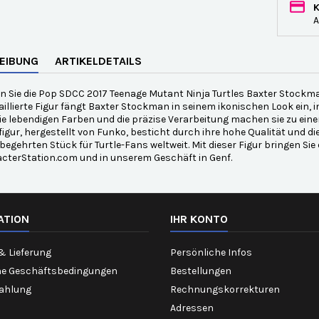
A
EIBUNG
ARTIKELDETAILS
 Sie die Pop SDCC 2017 Teenage Mutant Ninja Turtles Baxter Stockman
aillierte Figur fängt Baxter Stockman in seinem ikonischen Look ein,
Die lebendigen Farben und die präzise Verarbeitung machen sie zu ein
gur, hergestellt von Funko, besticht durch ihre hohe Qualität und die 
begehrten Stück für Turtle-Fans weltweit. Mit dieser Figur bringen Sie 
acterStation.com und in unserem Geschäft in Genf.
ATION
IHR KONTO
& Lieferung
Persönliche Infos
ne Geschäftsbedingungen
Bestellungen
Zahlung
Rechnungskorrekturen
Adressen