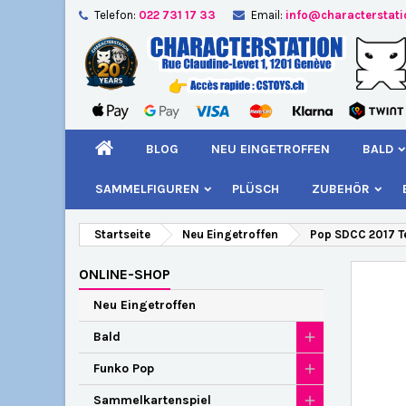
Telefon:
022 731 17 33
Email:
info@characterstat
A
W
A
add_circle_outline
Si
Na
kö
BLOG
NEU EINGETROFFEN
BALD
SAMMELFIGUREN
PLÜSCH
ZUBEHÖR
Startseite
Neu Eingetroffen
Pop SDCC 2017 Te
ONLINE-SHOP
Neu Eingetroffen
Bald
Funko Pop
Sammelkartenspiel