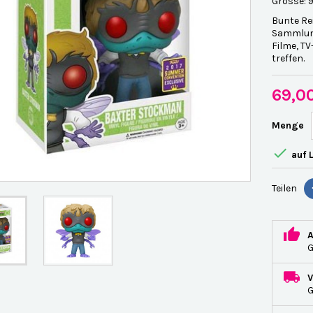
Grösse: 9
Bunte Re
Sammlung
Filme, TV
treffen.
69,0
Menge

auf 
Teilen
G