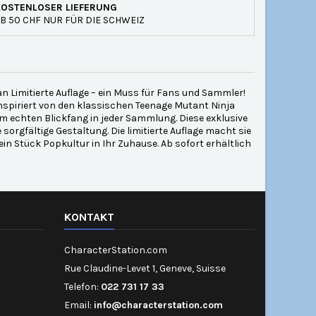
KOSTENLOSER LIEFERUNG
B 50 CHF NUR FÜR DIE SCHWEIZ
 Limitierte Auflage – ein Muss für Fans und Sammler!
 inspiriert von den klassischen Teenage Mutant Ninja
em echten Blickfang in jeder Sammlung. Diese exklusive
sorgfältige Gestaltung. Die limitierte Auflage macht sie
ein Stück Popkultur in Ihr Zuhause. Ab sofort erhältlich
KONTAKT
CharacterStation.com
Rue Claudine-Levet 1, Geneve, Suisse
Telefon:
022 731 17 33
Email:
info@characterstation.com