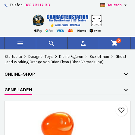

Telefon:
022 731 17 33
Deutsch
×
×
×
Auf meine Wunschliste
Wunschliste erstellen
Anmelden
add_circle_outline
Create new list
Sie müssen angemeldet sein, um Artikel Ihrer
Name der Wunschliste
Wunschliste hinzufügen zu können.
0



shopping_cart
Abbrechen
Anmelden
Startseite
Designer Toys
Kleine Figuren
Box öffnen
Ghost
Abbrechen
Wunschliste erstellen
Land Working Orange von Brian Flynn (Ohne Verpackung)
ONLINE-SHOP
GENF LADEN
favorite_border