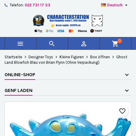

Telefon:
022 731 17 33
Deutsch
×
×
×
Auf meine Wunschliste
Wunschliste erstellen
Anmelden
add_circle_outline
Create new list
Sie müssen angemeldet sein, um Artikel Ihrer
Name der Wunschliste
Wunschliste hinzufügen zu können.
0



shopping_cart
Abbrechen
Anmelden
Startseite
Designer Toys
Kleine Figuren
Box öffnen
Ghost
Abbrechen
Wunschliste erstellen
Land Blowfish Blau von Brian Flynn (Ohne Verpackung)
ONLINE-SHOP
GENF LADEN
favorite_border