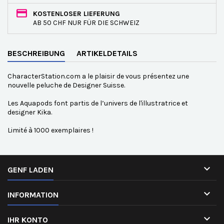
KOSTENLOSER LIEFERUNG
AB 50 CHF NUR FÜR DIE SCHWEIZ
BESCHREIBUNG
ARTIKELDETAILS
CharacterStation.com a le plaisir de vous présentez une
nouvelle peluche de Designer Suisse.
Les Aquapods font partis de l’univers de l'illustratrice et
designer Kika.
Limité à 1000 exemplaires !

GENF LADEN

INFORMATION

IHR KONTO