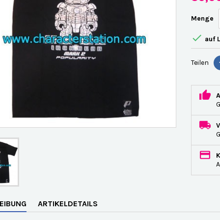
Menge

auf 
Teilen
G
A
EIBUNG
ARTIKELDETAILS