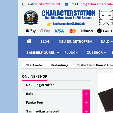
Telefon:
022 731 17 33
Email:
info@characterstat
A
W
A
add_circle_outline
Si
Na
kö
BLOG
NEU EINGETROFFEN
BALD
SAMMELFIGUREN
PLÜSCH
ZUBEHÖR
Startseite
Bekleidung
T-shirt Iron Bear G Lim
ONLINE-SHOP
Neu Eingetroffen
Bald
Funko Pop
Sammelkartenspiel