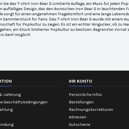
 Sie das T-shirt Iron Bear G Limitierte Auflage, ein Muss für jeden Po
n auffälliges Design, das den ikonischen Iron Bear G in leuchtenden 
 sorgt für einen angenehmen Tragekomfort und eine lange Lebensdauer
 Sammlerstück für Fans. Das T-shirt Iron Bear G wurde mit einem Aug
enschaft für Popkultur zu zeigen. Es ist ein echter Hingucker, ob zu H
gehen, ein Stück limitierter Popkultur zu besitzen. Begrenzter Vorra
in Genf möglich!
ATION
IHR KONTO
& Lieferung
Persönliche Infos
ne Geschäftsbedingungen
Bestellungen
Zahlung
Rechnungskorrekturen
Adressen
bindung
Gutscheine