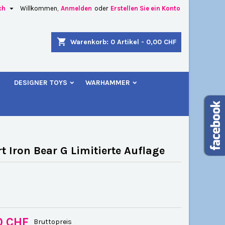

ch
Willkommen,
Anmelden
oder
Erstellen Sie ein Konto
×
×
×
shopping_cart
Warenkorb:
0
Artikel - 0,00 CHF
u
DESIGNER TOYS
WARHAMMER
n
n
rt Iron Bear G Limitierte Auflage
0 CHF
Bruttopreis