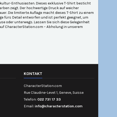
pkultur-Enthusiasten. Dieses exklusive T-Shirt besticht
Farben zeigt. Der hochwertige Druck auf weicher
. Die limitierte Auflage macht dieses T-Shirt zu einem
e fürs Detail entworfen und ist perfekt geeignet, um
ause oder unterwegs. Lassen Sie sich diese Gelegenheit
t auf CharacterStation.com – Abholung in unserem
KONTAKT
CharacterStation.com
Rue Claudine-Levet 1, Geneve, Suisse
Telefon:
022 731 17 33
Email:
info@characterstation.com