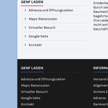
GENF LADEN
Entdecken
durch sei
Adresse und Öffnungszeiten
Baumwolle
begehrten
Maps Reiserouten
Ihre Leid
nicht ent
Virtueller Besuch
Geschäft 
Google-Seite
Kontakt
GENF LADEN
INFORM
Adresse und Öffnungszeiten
Versand 
Maps Reiserouten
Allgemei
Virtueller Besuch
Sichere 
Google-Seite
Adresse
Kontakt
Bankver