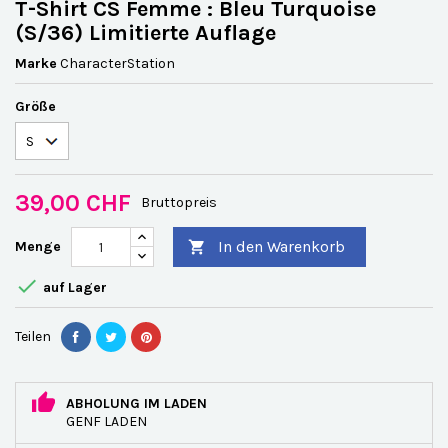
T-Shirt CS Femme : Bleu Turquoise
(S/36) Limitierte Auflage
Marke
CharacterStation
Größe
39,00 CHF
Bruttopreis
In den Warenkorb
Menge


auf Lager
Teilen
ABHOLUNG IM LADEN
GENF LADEN