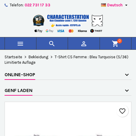

Telefon:
022 731 17 33
Deutsch
×
×
×
Auf meine Wunschliste
Wunschliste erstellen
Anmelden
add_circle_outline
Create new list
Sie müssen angemeldet sein, um Artikel Ihrer
Name der Wunschliste
Wunschliste hinzufügen zu können.
0



shopping_cart
Abbrechen
Anmelden
Startseite
Bekleidung
T-Shirt CS Femme : Bleu Turquoise (S/36)
Abbrechen
Wunschliste erstellen
Limitierte Auflage
ONLINE-SHOP
GENF LADEN
favorite_border