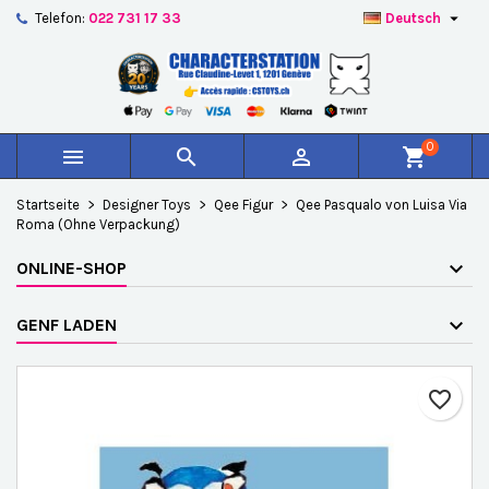

Telefon:
022 731 17 33
Deutsch
×
×
×
Auf meine Wunschliste
Wunschliste erstellen
Anmelden
add_circle_outline
Create new list
Sie müssen angemeldet sein, um Artikel Ihrer
Name der Wunschliste
Wunschliste hinzufügen zu können.
0



shopping_cart
Abbrechen
Anmelden
Startseite
Designer Toys
Qee Figur
Qee Pasqualo von Luisa Via
Abbrechen
Wunschliste erstellen
Roma (Ohne Verpackung)
ONLINE-SHOP
GENF LADEN
favorite_border