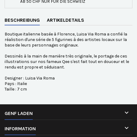
AB 50 CHF NUR FÜR DIE SCHWEIZ
BESCHREIBUNG
ARTIKELDETAILS
Boutique italienne basée à Florence, Luisa Via Roma a confié la
réalistion d'une série de 5 figurines à des artistes locaux sur la
base de leurs personnages originaux.
Dessinés à la main de manière très originale, le portage de ces
illustrations sur nos fameux Qee s'est fait tout en douceur et le
rendu est propre et séduisant.
Designer : Luisa Via Roma
Pays : Italie
Taille : 7 cm

GENF LADEN

INFORMATION