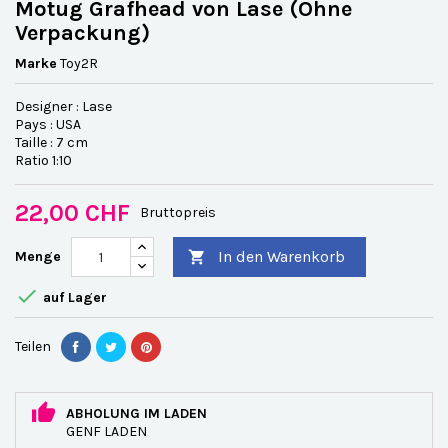
Motug Grafhead von Lase (Ohne
Verpackung)
Marke
Toy2R
Designer : Lase
Pays : USA
Taille : 7 cm
Ratio 1:10
22,00 CHF
Bruttopreis
In den Warenkorb
Menge


auf Lager
Teilen
ABHOLUNG IM LADEN
GENF LADEN