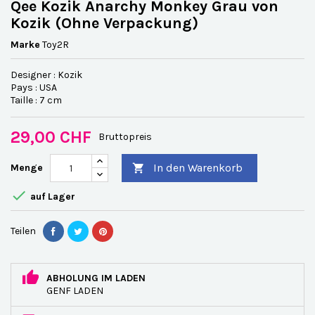
Qee Kozik Anarchy Monkey Grau von
Kozik (Ohne Verpackung)
Marke
Toy2R
Designer : Kozik
Pays : USA
Taille : 7 cm
29,00 CHF
Bruttopreis
In den Warenkorb
Menge


auf Lager
Teilen
ABHOLUNG IM LADEN
GENF LADEN