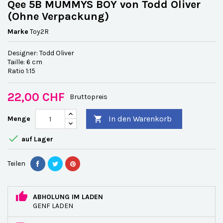
Qee 5B MUMMYS BOY von Todd Oliver
(Ohne Verpackung)
Marke
Toy2R
Designer: Todd Oliver
Taille: 6 cm
Ratio 1:15
22,00 CHF
Bruttopreis
In den Warenkorb
Menge


auf Lager
Teilen
ABHOLUNG IM LADEN
GENF LADEN