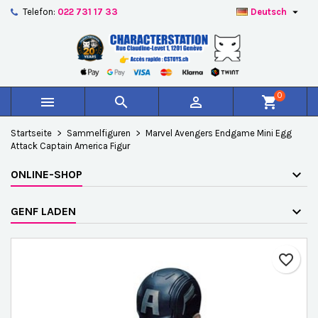

Telefon:
022 731 17 33
Deutsch
×
×
×
Auf meine Wunschliste
Wunschliste erstellen
Anmelden
add_circle_outline
Create new list
Sie müssen angemeldet sein, um Artikel Ihrer
Name der Wunschliste
Wunschliste hinzufügen zu können.
0



shopping_cart
Abbrechen
Anmelden
Startseite
Sammelfiguren
Marvel Avengers Endgame Mini Egg
Abbrechen
Wunschliste erstellen
Attack Captain America Figur
ONLINE-SHOP
GENF LADEN
favorite_border